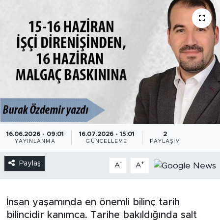
16.06.2026 - 09:01
16.07.2026 - 15:01
2
YAYINLANMA
GÜNCELLEME
PAYLAŞIM
Paylaş
-
+
A
A
İnsan yaşamında en önemli bilinç tarih
bilincidir kanımca. Tarihe bakıldığında salt