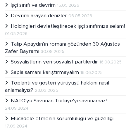
İşçi sınıfı ve devrim
15.05.2026
Devrimi arayan denizler
06.05.2026
Holdingleri devletleştirecek işçi sınıfımıza selam!
01.05.2026
Talip Apaydın'ın romanı gözünden 30 Ağustos
Zafer Bayramı
30.08.2025
Sosyalistlerin yeri sosyalist partilerdir
16.08.2025
Sapla samanı karıştırmayalım
16.06.2025
Toplantı ve gösteri yürüyüşü hakkını nasıl
anlamalıyız?
23.03.2025
NATO'yu Savunan Türkiye'yi savunamaz!
24.09.2024
Mücadele etmenin sorumluluğu ve güzelliği
17.09.2024