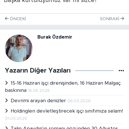
Başka kurtuluşumuz var mı sizce?
ÖNCEKI
SONRAKI
Burak Özdemir
Yazarın Diğer Yazıları
15-16 Haziran işçi direnişinden, 16 Haziran Malgaç
baskınına
16.06.2026
Devrimi arayan denizler
06.05.2026
Holdingleri devletleştirecek işçi sınıfımıza selam!
01.05.2026
Talip Apaydın'ın romanı gözünden 30 Ağustos