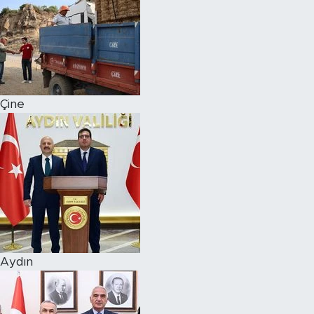
Çine
Aydın