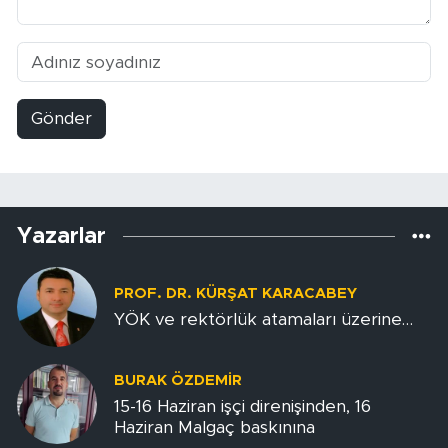
Gönder
Yazarlar
PROF. DR. KÜRŞAT KARACABEY
YÖK ve rektörlük atamaları üzerine…
BURAK ÖZDEMIR
15-16 Haziran işçi direnişinden, 16
Haziran Malgaç baskınına