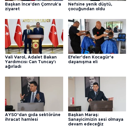
Başkan İnce'den Çomruk'a
Nefsine yenik düştü,
ziyaret
çocuğundan oldu
Vali Varol, Adalet Bakan
Efeler’den Kocagür’e
Yardımcısı Can Tuncay'ı
dayanışma eli
ağırladı
AYSO’dan gıda sektörüne
Başkan Maraş:
ihracat hamlesi
Sanayicimizin sesi olmaya
devam edeceğiz