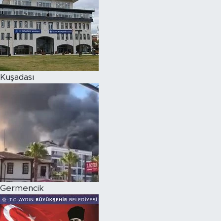
Kuşadası
Germencik