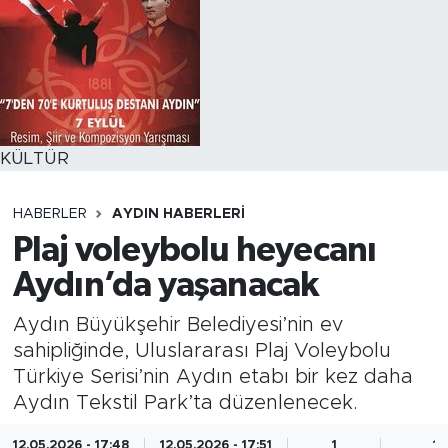
KÜLTÜR
HABERLER
AYDIN HABERLERI
Plaj voleybolu heyecanı
Aydın’da yaşanacak
Aydın Büyükşehir Belediyesi’nin ev
sahipliğinde, Uluslararası Plaj Voleybolu
Türkiye Serisi’nin Aydın etabı bir kez daha
Aydın Tekstil Park’ta düzenlenecek.
12.05.2026 - 17:48
12.05.2026 - 17:51
1
1 