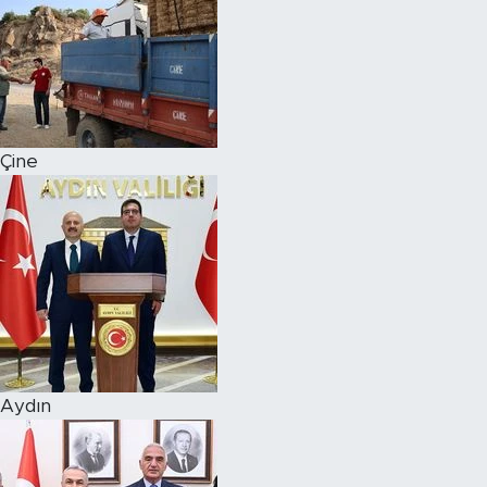
Çine
Aydın