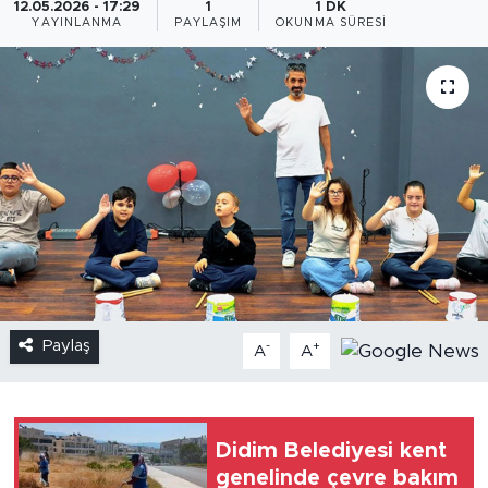
12.05.2026 - 17:29
1
1 DK
YAYINLANMA
PAYLAŞIM
OKUNMA SÜRESI
Paylaş
-
+
A
A
Didim Belediyesi kent
genelinde çevre bakım