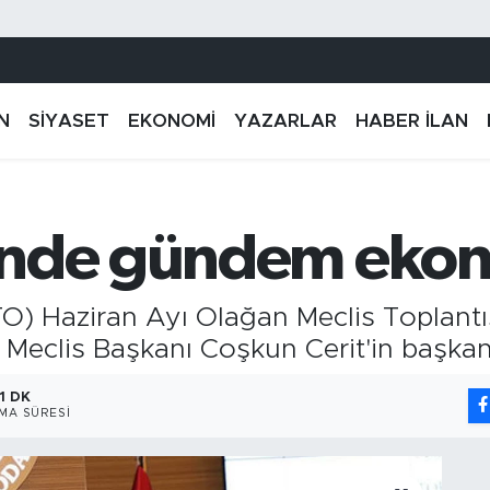
N
SİYASET
EKONOMİ
YAZARLAR
HABER İLAN
inde gündem ekon
O) Haziran Ayı Olağan Meclis Toplantısı
clis Başkanı Coşkun Cerit'in başkanlı
1 DK
MA SÜRESI