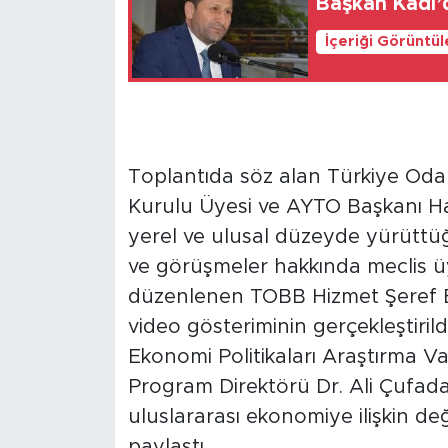
Başkan Kadı’d
İçeriği Görüntü
Toplantıda söz alan Türkiye Odal
Kurulu Üyesi ve AYTO Başkanı H
yerel ve ulusal düzeyde yürüttüğü
ve görüşmeler hakkında meclis üye
düzenlenen TOBB Hizmet Şeref Bel
video gösteriminin gerçekleştiril
Ekonomi Politikaları Araştırma V
Program Direktörü Dr. Ali Çufada
uluslararası ekonomiye ilişkin d
paylaştı.