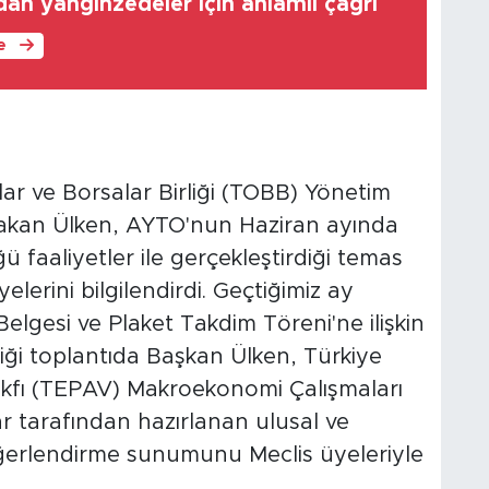
an yangınzedeler için anlamlı çağrı
le
ar ve Borsalar Birliği (TOBB) Yönetim
akan Ülken, AYTO'nun Haziran ayında
 faaliyetler ile gerçekleştirdiği temas
lerini bilgilendirdi. Geçtiğimiz ay
gesi ve Plaket Takdim Töreni'ne ilişkin
diği toplantıda Başkan Ülken, Türkiye
akfı (TEPAV) Makroekonomi Çalışmaları
r tarafından hazırlanan ulusal ve
eğerlendirme sunumunu Meclis üyeleriyle