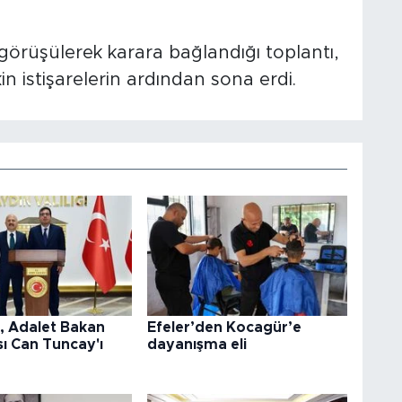
rüşülerek karara bağlandığı toplantı,
n istişarelerin ardından sona erdi.
l, Adalet Bakan
Efeler’den Kocagür’e
ı Can Tuncay'ı
dayanışma eli