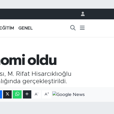
EĞİTİM
GENEL
omi oldu
, M. Rifat Hisarcıklıoğlu
ğında gerçekleştirildi.
-
+
A
A