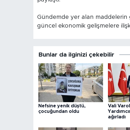
Gündemde yer alan maddelerin gö
güncel ekonomik gelişmelere ilişki
Bunlar da ilginizi çekebilir
Nefsine yenik düştü,
Vali Varo
çocuğundan oldu
Yardımcıs
ağırladı