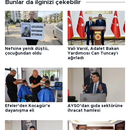
Bunlar da ilginizi çekebilir
Nefsine yenik düştü,
Vali Varol, Adalet Bakan
çocuğundan oldu
Yardımcısı Can Tuncay'ı
ağırladı
Efeler’den Kocagür’e
AYSO’dan gıda sektörüne
dayanışma eli
ihracat hamlesi