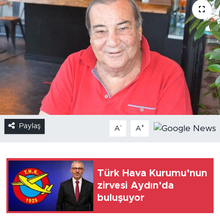
Paylaş
-
+
A
A
Türk Hava Kurumu’nun
zirvesi Aydın’da
buluşuyor