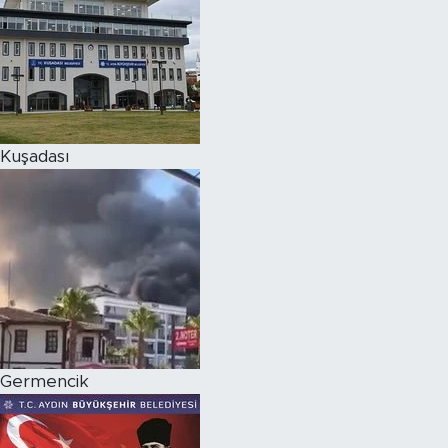
Kuşadası
Germencik