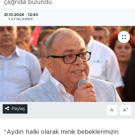
çağrıda bulundu.
21.10.2024 - 12:43
YAYINLANMA
Paylaş
-
+
A
A
“Aydın halkı olarak minik bebeklerimizin