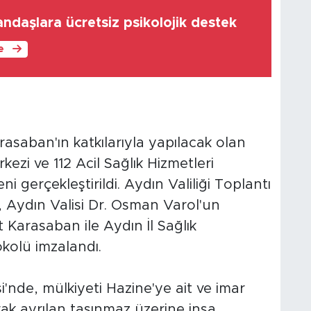
andaşlara ücretsiz psikolojik destek
le
asaban'ın katkılarıyla yapılacak olan
kezi ve 112 Acil Sağlık Hizmetleri
i gerçekleştirildi. Aydın Valiliği Toplantı
Aydın Valisi Dr. Osman Varol'un
 Karasaban ile Aydın İl Sağlık
kolü imzalandı.
i'nde, mülkiyeti Hazine'ye ait ve imar
rak ayrılan taşınmaz üzerine inşa