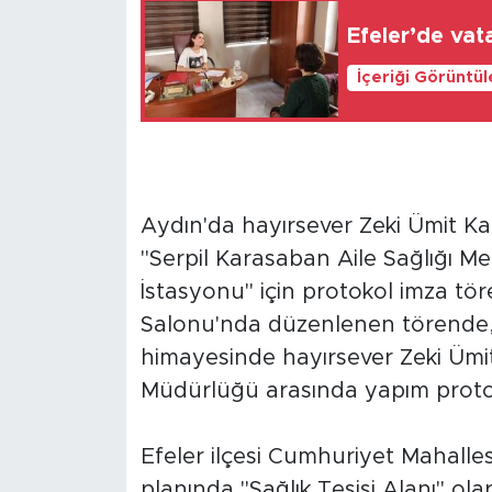
Efeler’de vat
İçeriği Görüntü
Aydın'da hayırsever Zeki Ümit Kar
"Serpil Karasaban Aile Sağlığı Mer
İstasyonu" için protokol imza tören
Salonu'nda düzenlenen törende, 
himayesinde hayırsever Zeki Ümit
Müdürlüğü arasında yapım proto
Efeler ilçesi Cumhuriyet Mahalles
planında "Sağlık Tesisi Alanı" ola