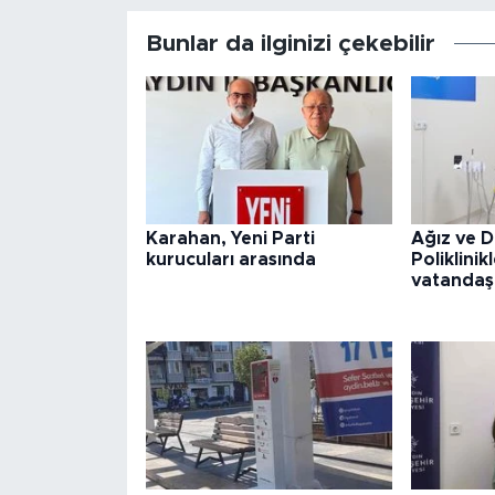
Bunlar da ilginizi çekebilir
Karahan, Yeni Parti
Ağız ve D
kurucuları arasında
Poliklini
vatandaş