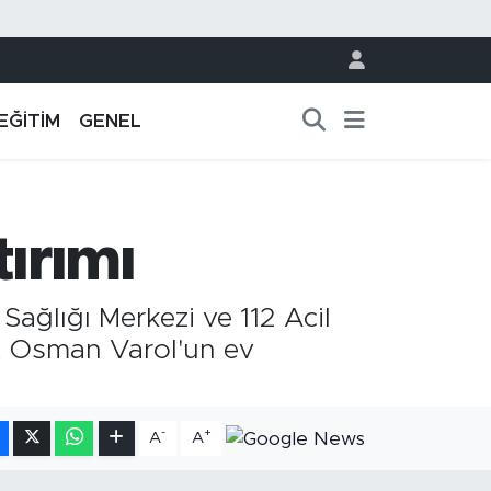
EĞİTİM
GENEL
tırımı
Sağlığı Merkezi ve 112 Acil
r. Osman Varol'un ev
-
+
A
A