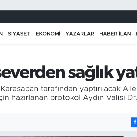
N
SİYASET
EKONOMİ
YAZARLAR
HABER İLAN
severden sağlık ya
Karasaban tarafından yaptırılacak Aile 
için hazırlanan protokol Aydın Valisi D