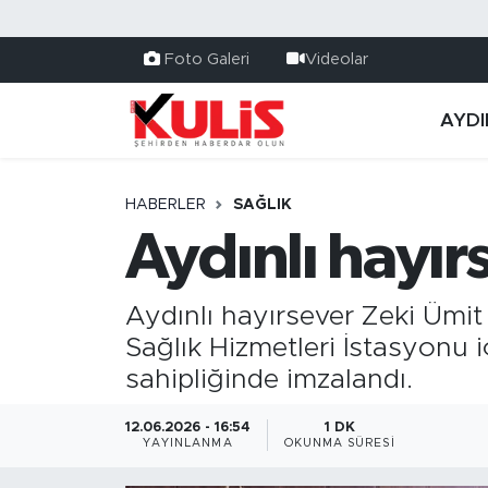
Foto Galeri
Videolar
AYDI
HABERLER
SAĞLIK
Aydınlı hayır
Aydınlı hayırsever Zeki Ümit 
Sağlık Hizmetleri İstasyonu 
sahipliğinde imzalandı.
12.06.2026 - 16:54
1 DK
YAYINLANMA
OKUNMA SÜRESI