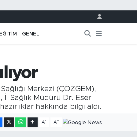
EĞİTİM
GENEL
ılıyor
h Sağlığı Merkezi (ÇÖZGEM),
 İl Sağlık Müdürü Dr. Eser
zırlıklar hakkında bilgi aldı.
-
+
A
A