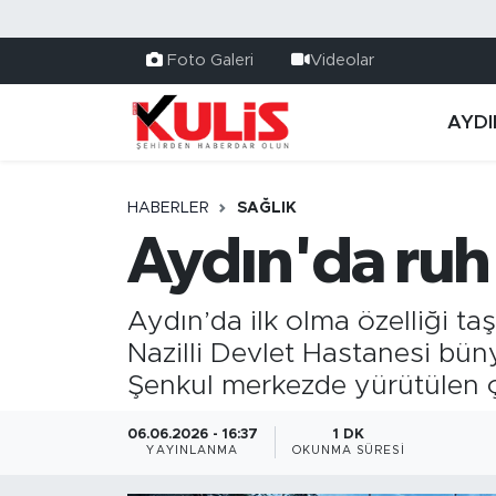
Foto Galeri
Videolar
AYDI
HABERLER
SAĞLIK
Aydın'da ruh 
Aydın’da ilk olma özelliği t
Nazilli Devlet Hastanesi bün
Şenkul merkezde yürütülen çal
06.06.2026 - 16:37
1 DK
YAYINLANMA
OKUNMA SÜRESI