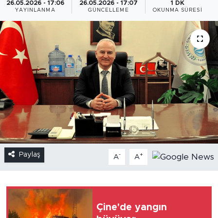
26.05.2026 - 17:06
26.05.2026 - 17:07
1 DK
YAYINLANMA
GÜNCELLEME
OKUNMA SÜRESI
Paylaş
-
+
A
A
Çine'de yangın