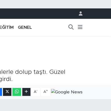
EĞİTİM
GENEL
nlerle dolup taştı. Güzel
irdi.
-
+
A
A