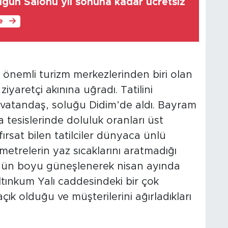
ğün Salonu yıl sonuna kadar ücretsiz
le
 önemli turizm merkezlerinden biri olan
iyaretçi akınına uğradı. Tatilini
 vatandaş, soluğu Didim’de aldı. Bayram
ma tesislerinde doluluk oranları üst
ırsat bilen tatilciler dünyaca ünlü
metrelerin yaz sıcaklarını aratmadığı
er gün boyu güneşlenerek nisan ayında
Altınkum Yalı caddesindeki bir çok
çık olduğu ve müşterilerini ağırladıkları