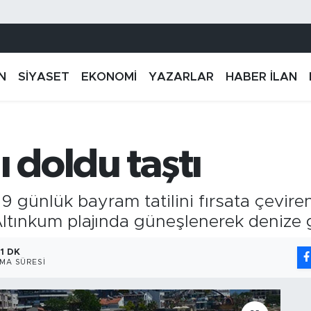
N
SİYASET
EKONOMİ
YAZARLAR
HABER İLAN
ı doldu taştı
, 9 günlük bayram tatilini fırsata çevire
, Altınkum plajında güneşlenerek denize g
1 DK
MA SÜRESI