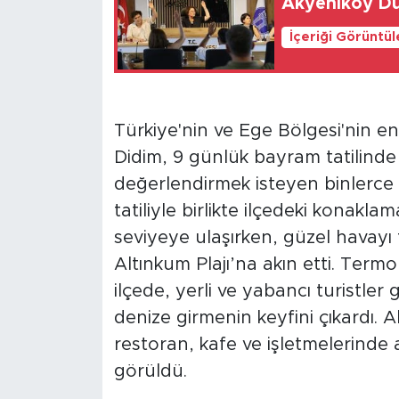
Akyeniköy Dü
İçeriği Görüntü
Türkiye'nin ve Ege Bölgesi'nin en
Didim, 9 günlük bayram tatilinde z
değerlendirmek isteyen binlerce
tatiliyle birlikte ilçedeki konakla
seviyeye ulaşırken, güzel havayı f
Altınkum Plajı’na akın etti. Termo
ilçede, yerli ve yabancı turistl
denize girmenin keyfini çıkardı. 
restoran, kafe ve işletmelerinde a
görüldü.