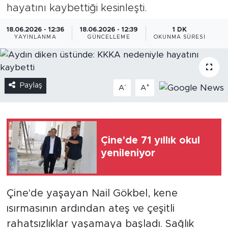
hayatını kaybettiği kesinleşti.
18.06.2026 - 12:36
18.06.2026 - 12:39
1 DK
YAYINLANMA
GÜNCELLEME
OKUNMA SÜRESI
Paylaş
-
+
A
A
Çine'de 71 yıllık okul
yenileniyor
Çine'de yaşayan Nail Gökbel, kene
ısırmasının ardından ateş ve çeşitli
rahatsızlıklar yaşamaya başladı. Sağlık