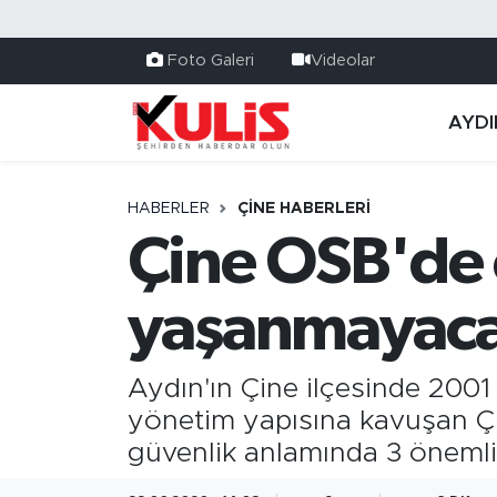
Foto Galeri
Videolar
AYDI
HABERLER
ÇINE HABERLERI
Çine OSB'de 
yaşanmayac
Aydın'ın Çine ilçesinde 2001 y
yönetim yapısına kavuşan Ç
güvenlik anlamında 3 önemli