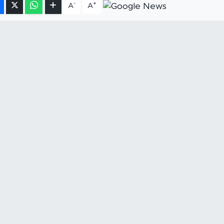
-
+
A
A