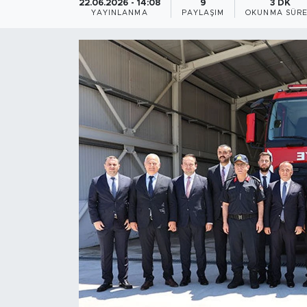
22.06.2026 - 14:08
9
3 DK
YAYINLANMA
PAYLAŞIM
OKUNMA SÜRE