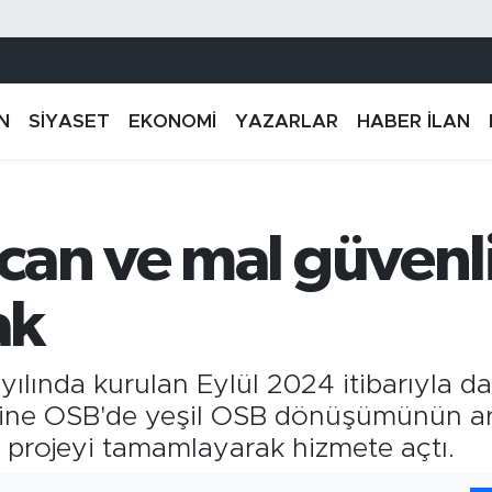
N
SİYASET
EKONOMİ
YAZARLAR
HABER İLAN
can ve mal güvenl
ak
ılında kurulan Eylül 2024 itibarıyla da 
ine OSB'de yeşil OSB dönüşümünün ard
 projeyi tamamlayarak hizmete açtı.