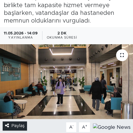
birlikte tam kapasite hizmet vermeye
başlarken, vatandaşlar da hastaneden
memnun olduklarını vurguladı.
11.05.2026 - 14:09
2 DK
YAYINLANMA
OKUNMA SÜRESI
Paylaş
-
+
A
A