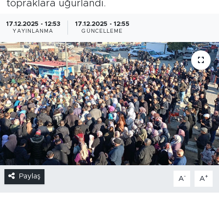
topraklara uğurlandı.
17.12.2025 - 12:53
17.12.2025 - 12:55
YAYINLANMA
GÜNCELLEME
Paylaş
-
+
A
A