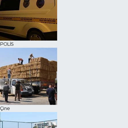
POLİS
Çine