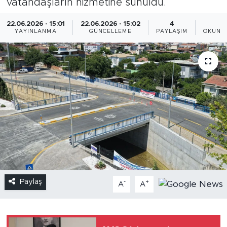
vatandaşların hizmetine sunuldu.
22.06.2026 - 15:01
22.06.2026 - 15:02
4
1
YAYINLANMA
GÜNCELLEME
PAYLAŞIM
OKUNM
Paylaş
-
+
A
A