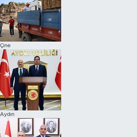
Çine
Aydın