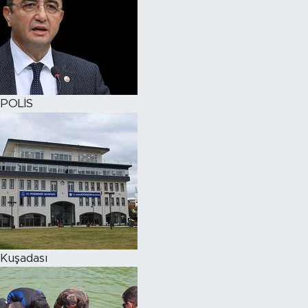
POLİS
Kuşadası