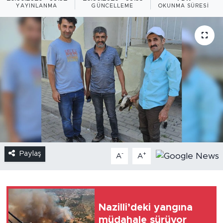
YAYINLANMA
GÜNCELLEME
OKUNMA SÜRESI
Paylaş
-
+
A
A
Nazilli’deki yangına
müdahale sürüyor