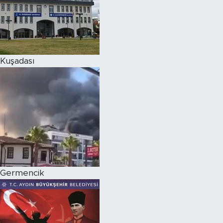
Kuşadası
Germencik