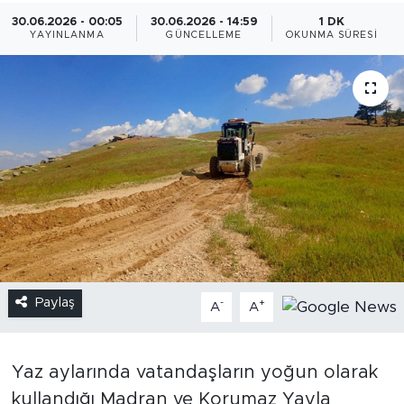
30.06.2026 - 00:05
30.06.2026 - 14:59
1 DK
YAYINLANMA
GÜNCELLEME
OKUNMA SÜRESI
Paylaş
-
+
A
A
Yaz aylarında vatandaşların yoğun olarak
kullandığı Madran ve Korumaz Yayla