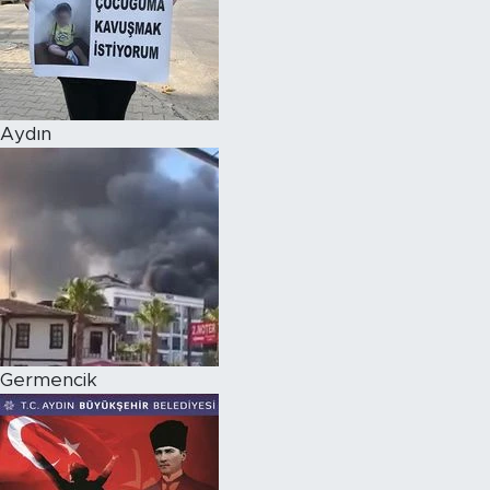
Aydın
Germencik