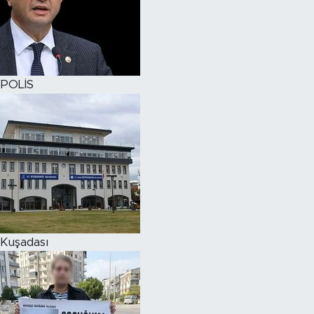
POLİS
Kuşadası