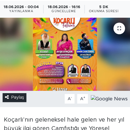
18.06.2026 - 00:04
18.06.2026 - 16:16
5 DK
YAYINLANMA
GÜNCELLEME
OKUNMA SÜRESI
Paylaş
-
+
A
A
Koçarlı’nın geleneksel hale gelen ve her yıl
büyük ilgi gören Çamfıstığı ve Yöresel