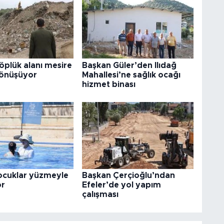
çöplük alanı mesire
Başkan Güler’den Ilıdağ
dönüşüyor
Mahallesi’ne sağlık ocağı
hizmet binası
çocuklar yüzmeyle
Başkan Çerçioğlu’ndan
or
Efeler’de yol yapım
çalışması