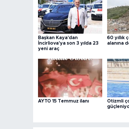
Başkan Kaya'dan
60 yıllık 
İncirliova'ya son 3 yılda 23
alanına 
yeni araç
AYTO 15 Temmuz ilanı
Otizmli 
güçleniy