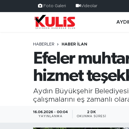
Foto Galeri
Videolar
AYDI
HABERLER
HABER İLAN
Efeler muhta
hizmet teşek
Aydın Büyükşehir Belediyesi
çalışmalarını eş zamanlı ola
16.06.2026 - 00:04
2 DK
YAYINLANMA
OKUNMA SÜRESI