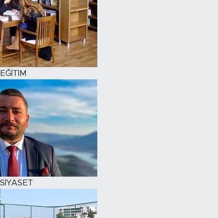
EĞİTİM
SİYASET