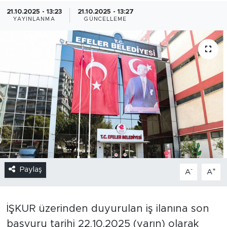
21.10.2025 - 13:23
21.10.2025 - 13:27
YAYINLANMA
GÜNCELLEME
Paylaş
-
+
A
A
İŞKUR üzerinden duyurulan iş ilanına son
başvuru tarihi 22.10.2025 (yarın) olarak