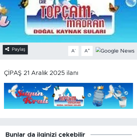
Paylaş
-
+
A
A
ÇİPAŞ 21 Aralık 2025 ilanı
Bunlar da ilginizi çekebilir