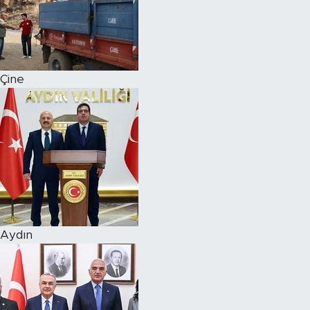
Çine
Aydın