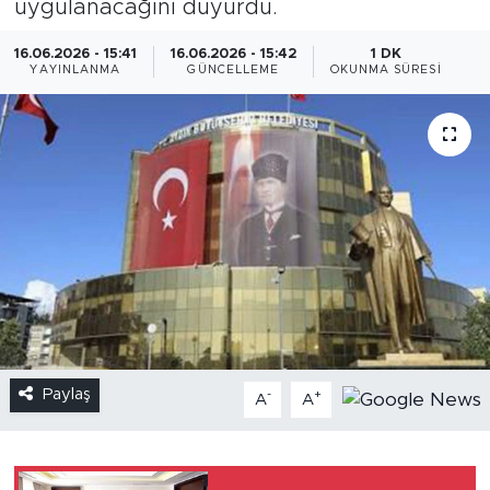
uygulanacağını duyurdu.
16.06.2026 - 15:41
16.06.2026 - 15:42
1 DK
YAYINLANMA
GÜNCELLEME
OKUNMA SÜRESI
Paylaş
-
+
A
A