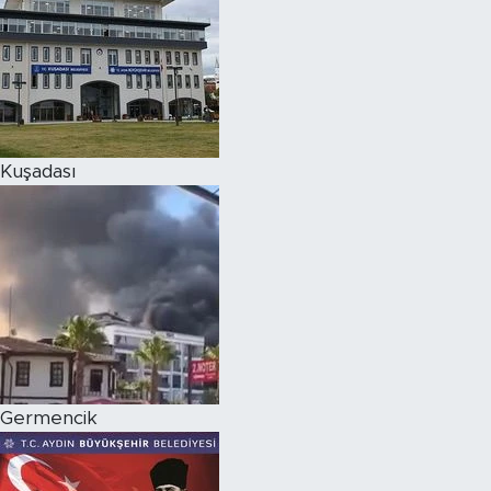
Kuşadası
Germencik