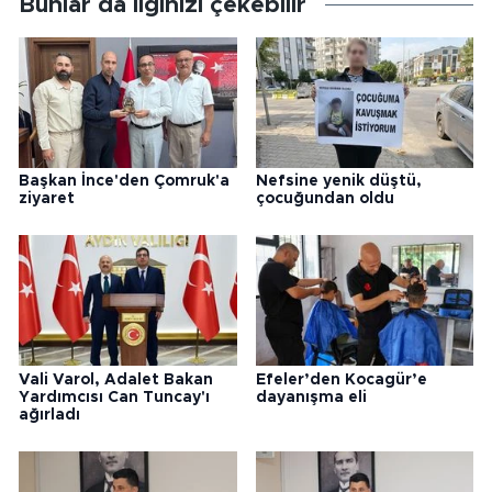
Bunlar da ilginizi çekebilir
Başkan İnce'den Çomruk'a
Nefsine yenik düştü,
ziyaret
çocuğundan oldu
Vali Varol, Adalet Bakan
Efeler’den Kocagür’e
Yardımcısı Can Tuncay'ı
dayanışma eli
ağırladı