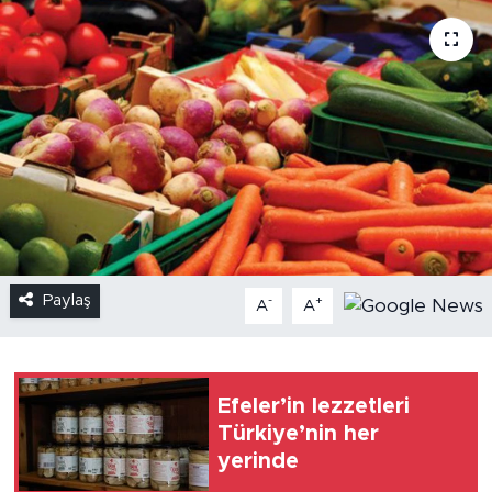
Paylaş
-
+
A
A
Efeler’in lezzetleri
Türkiye’nin her
yerinde