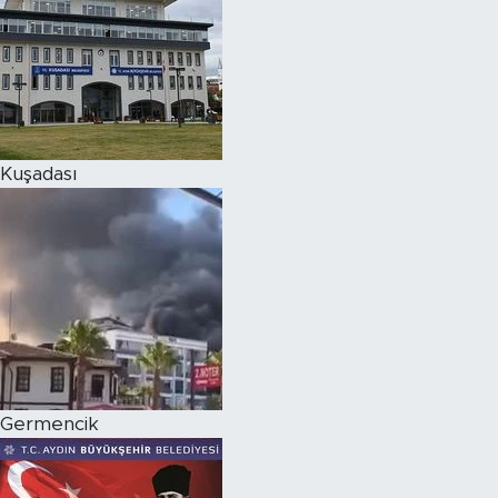
Kuşadası
Germencik