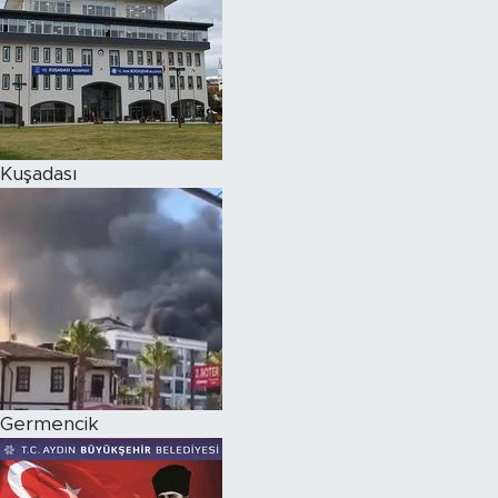
Kuşadası
Germencik