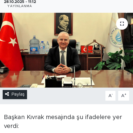
28.10.2025 - 11:12
YAYINLANMA
Paylaş
-
+
A
A
Başkan Kıvrak mesajında şu ifadelere yer
verdi: