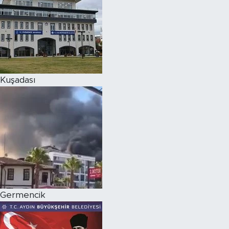
Kuşadası
Germencik