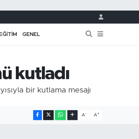
EĞİTİM
GENEL
ü kutladı
ısıyla bir kutlama mesajı
-
+
A
A