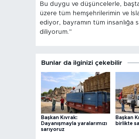
Bu duygu ve düşüncelerle, başta ş
üzere tüm hemşehrilerimin ve İsl
ediyor, bayramın tüm insanlığa sa
diliyorum.”
Bunlar da ilginizi çekebilir
Başkan Kıvrak:
Başkan Kı
Dayanışmayla yaralarımızı
birlikte s
sarıyoruz