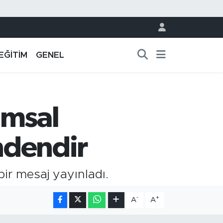
EĞİTİM
GENEL
umsal
indendir
ir mesaj yayınladı.
-
+
A
A