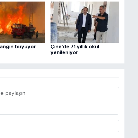
yangın büyüyor
Çine'de 71 yıllık okul
yenileniyor