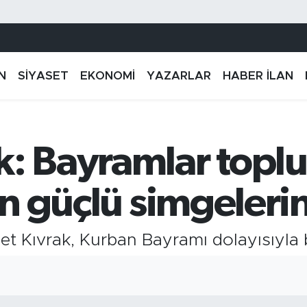
N
SİYASET
EKONOMİ
YAZARLAR
HABER İLAN
k: Bayramlar topl
 en güçlü simgeler
 Kıvrak, Kurban Bayramı dolayısıyla b