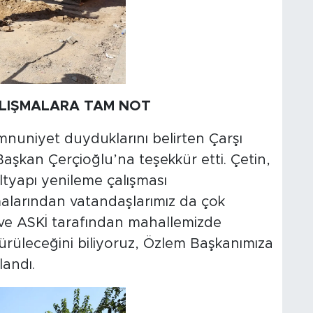
LIŞMALARA TAM NOT
nuniyet duyduklarını belirten Çarşı
aşkan Çerçioğlu’na teşekkür etti. Çetin,
tyapı yenileme çalışması
şmalarından vatandaşlarımız da çok
ve ASKİ tarafından mahallemizde
dürüleceğini biliyoruz, Özlem Başkanımıza
landı.