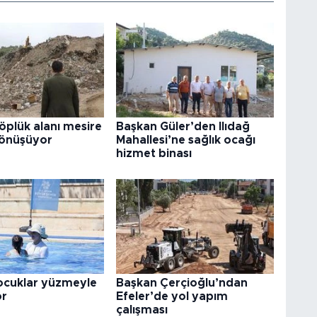
çöplük alanı mesire
Başkan Güler’den Ilıdağ
dönüşüyor
Mahallesi’ne sağlık ocağı
hizmet binası
çocuklar yüzmeyle
Başkan Çerçioğlu’ndan
or
Efeler’de yol yapım
çalışması