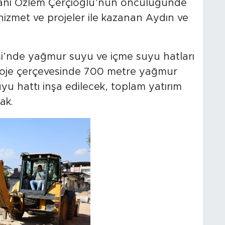
anı Özlem Çerçioğlu’nun öncülüğünde
 hizmet ve projeler ile kazanan Aydın ve
esi’nde yağmur suyu ve içme suyu hatları
 Proje çerçevesinde 700 metre yağmur
yu hattı inşa edilecek, toplam yatırım
ak.