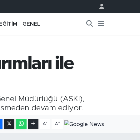
EĞİTİM
GENEL
rımları ile
Genel Müdürlüğü (ASKİ),
 kesmeden devam ediyor.
-
+
A
A