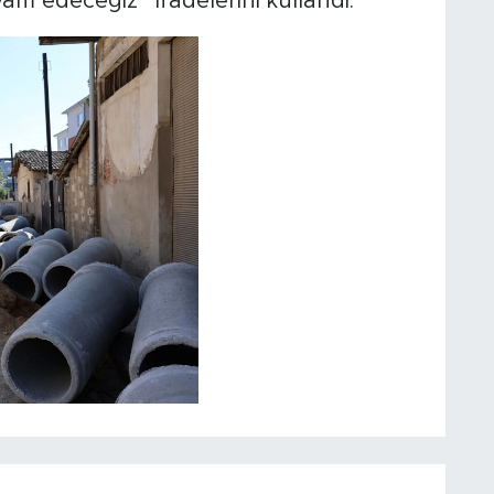
am edeceğiz” ifadelerini kullandı.