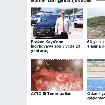
Bunlar da ilginizi çekebilir
Başkan Kaya'dan
60 yıllık 
İncirliova'ya son 3 yılda 23
alanına 
yeni araç
AYTO 15 Temmuz ilanı
Otizmli 
güçleniy