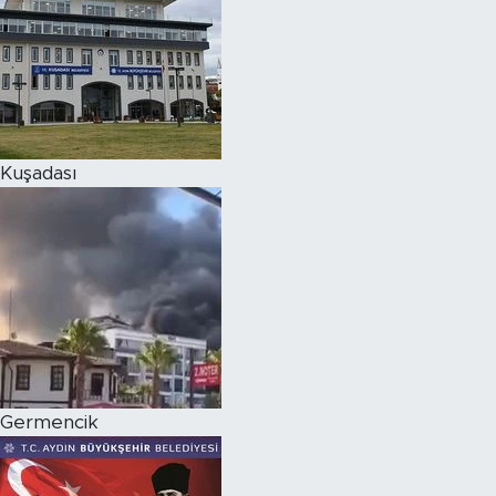
Kuşadası
Germencik