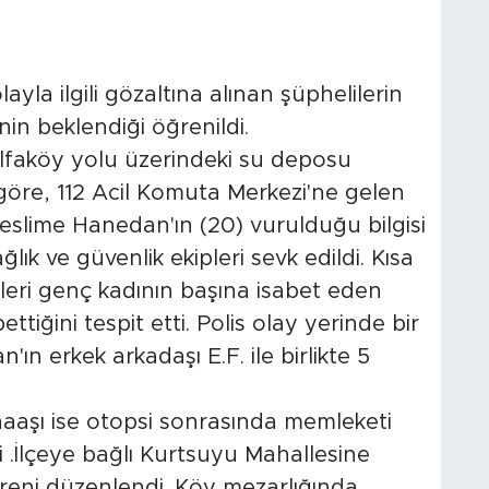
yla ilgili gözaltına alınan şüphelilerin
in beklendiği öğrenildi.
Kalfaköy yolu üzerindeki su deposu
öre, 112 Acil Komuta Merkezi'ne gelen
Teslime Hanedan'ın (20) vurulduğu bilgisi
lık ve güvenlik ekipleri sevk edildi. Kısa
leri genç kadının başına isabet eden
tiğini tespit etti. Polis olay yerinde bir
ın erkek arkadaşı E.F. ile birlikte 5
naaşı ise otopsi sonrasında memleketi
i .İlçeye bağlı Kurtsuyu Mahallesine
reni düzenlendi. Köy mezarlığında