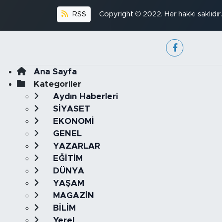
RSS
Copyright © 2022. Her hakkı saklıdır.
Ana Sayfa
Kategoriler
Aydın Haberleri
SİYASET
EKONOMİ
GENEL
YAZARLAR
EĞİTİM
DÜNYA
YAŞAM
MAGAZİN
BİLİM
Yerel