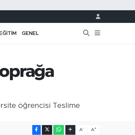
EĞİTİM
GENEL
toprağa
rsite öğrencisi Teslime
-
+
A
A