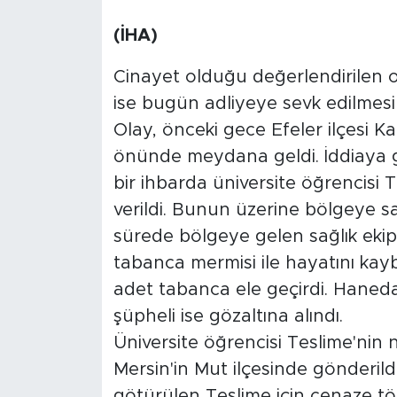
(İHA)
Cinayet olduğu değerlendirilen ola
ise bugün adliyeye sevk edilmesin
Olay, önceki gece Efeler ilçesi 
önünde meydana geldi. İddiaya g
bir ihbarda üniversite öğrencisi 
verildi. Bunun üzerine bölgeye sağ
sürede bölgeye gelen sağlık ekip
tabanca mermisi ile hayatını kaybet
adet tabanca ele geçirdi. Hanedan'
şüpheli ise gözaltına alındı.
Üniversite öğrencisi Teslime'nin 
Mersin'in Mut ilçesinde gönderild
götürülen Teslime için cenaze tö