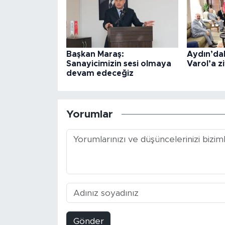
Başkan Maraş:
Aydın’dak
Sanayicimizin sesi olmaya
Varol’a z
devam edeceğiz
Yorumlar
Gönder