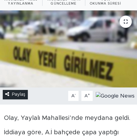
YAYINLANMA
GÜNCELLEME
OKUNMA SÜRESI
Paylaş
-
+
A
A
Olay, Yaylalı Mahallesi’nde meydana geldi.
İddiaya göre, A.İ bahçede çapa yaptığı