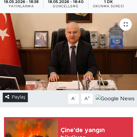
18.05.2026 - 18:38
18.05.2026 - 18:40
1 DK
YAYINLANMA
GÜNCELLEME
OKUNMA SÜRESI
Paylaş
-
+
A
A
Çine'de yangın