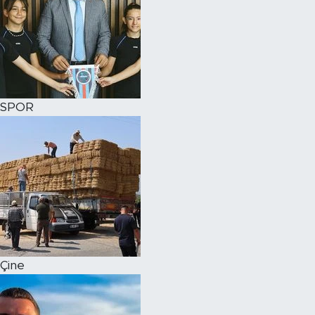
SPOR
Çine