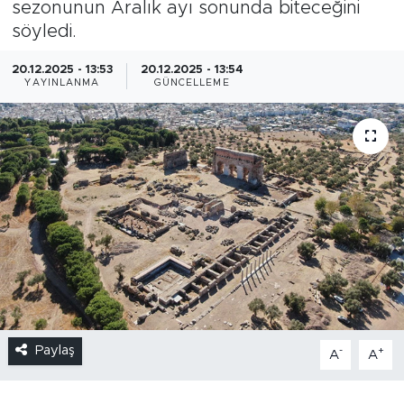
sezonunun Aralık ayı sonunda biteceğini
söyledi.
20.12.2025 - 13:53
20.12.2025 - 13:54
YAYINLANMA
GÜNCELLEME
Paylaş
-
+
A
A