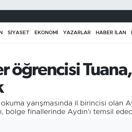
N
SİYASET
EKONOMİ
YAZARLAR
HABER İLAN
er öğrencisi Tuana,
k
r okuma yarışmasında il birincisi olan A
 bölge finallerinde Aydın'ı temsil edec