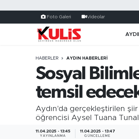
Foto Galeri
Videolar
AYDI
HABERLER
AYDIN HABERLERI
Sosyal Biliml
temsil edece
Aydın'da gerçekleştirilen şii
öğrencisi Aysel Tuana Tunalı,
11.04.2025 - 13:45
11.04.2025 - 13:47
YAYINLANMA
GÜNCELLEME