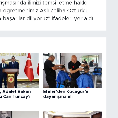
arışmasında ilimizi temsil etme hakkı
 öğretmenimiz Aslı Zeliha Öztürk'ü
aşarılar diliyoruz" ifadeleri yer aldı.
l, Adalet Bakan
Efeler’den Kocagür’e
ı Can Tuncay'ı
dayanışma eli