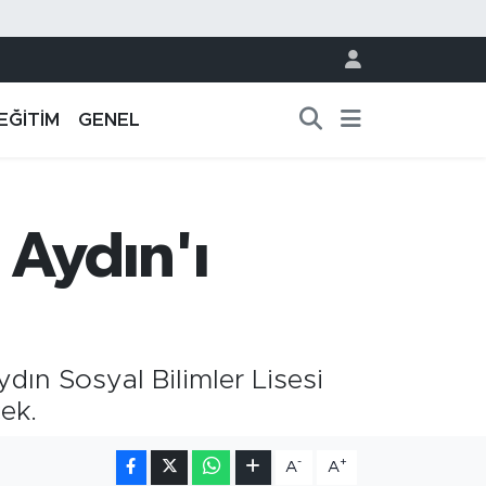
EĞİTİM
GENEL
 Aydın'ı
ydın Sosyal Bilimler Lisesi
ek.
-
+
A
A