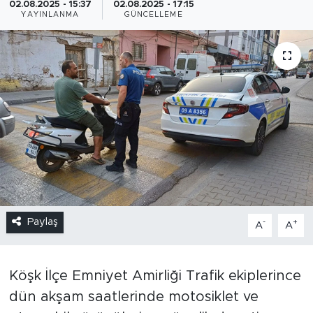
02.08.2025 - 15:37
02.08.2025 - 17:15
YAYINLANMA
GÜNCELLEME
Paylaş
-
+
A
A
Köşk İlçe Emniyet Amirliği Trafik ekiplerince
dün akşam saatlerinde motosiklet ve