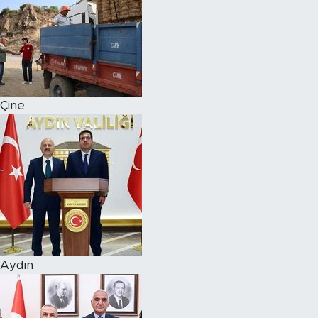
Çine
Aydın