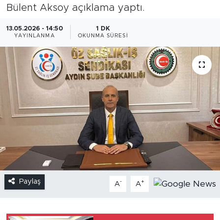
Bülent Aksoy açıklama yaptı.
13.05.2026 - 14:50
1 DK
YAYINLANMA
OKUNMA SÜRESI
Paylaş
-
+
A
A