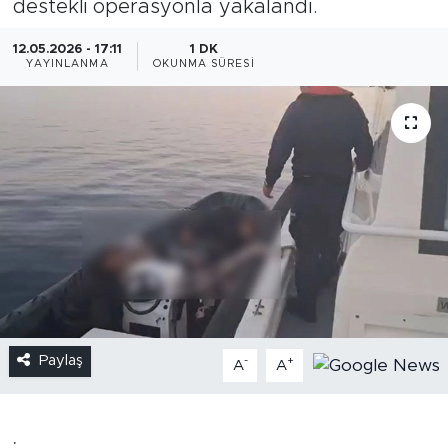
destekli operasyonla yakalandı.
12.05.2026 - 17:11
1 DK
YAYINLANMA
OKUNMA SÜRESI
Paylaş
-
+
A
A
.