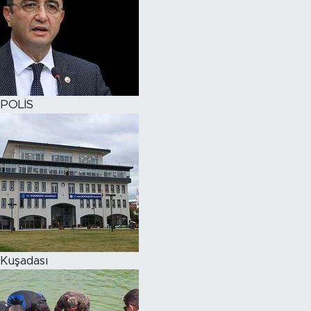
POLİS
Kuşadası