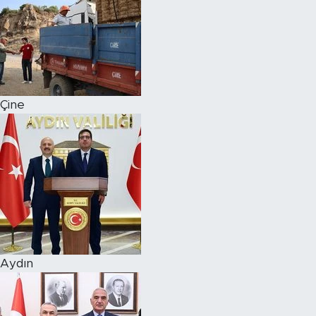
Çine
Aydın