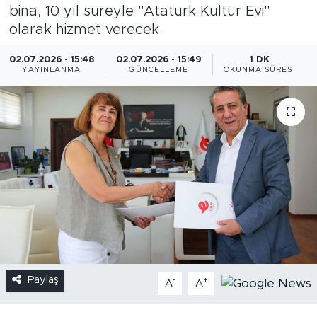
bina, 10 yıl süreyle "Atatürk Kültür Evi"
olarak hizmet verecek.
02.07.2026 - 15:48
02.07.2026 - 15:49
1 DK
YAYINLANMA
GÜNCELLEME
OKUNMA SÜRESI
Paylaş
-
+
A
A