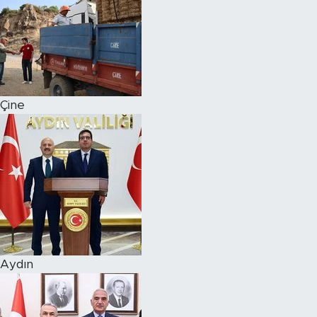
Çine
Aydın