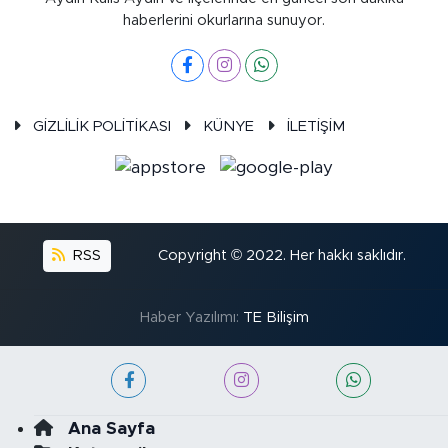
haberlerini okurlarına sunuyor.
GİZLİLİK POLİTİKASI
KÜNYE
İLETİŞİM
RSS
Copyright © 2022. Her hakkı saklıdır.
Haber Yazılımı:
TE Bilişim
Ana Sayfa