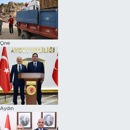
Çine
Aydın