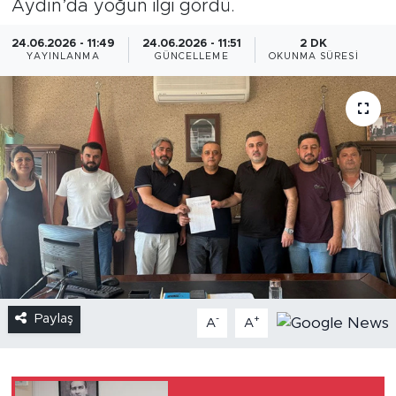
Aydın’da yoğun ilgi gördü.
24.06.2026 - 11:49
24.06.2026 - 11:51
2 DK
YAYINLANMA
GÜNCELLEME
OKUNMA SÜRESI
Paylaş
-
+
A
A