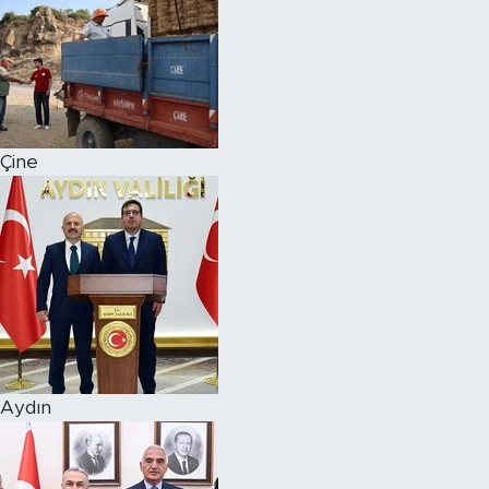
Çine
Aydın