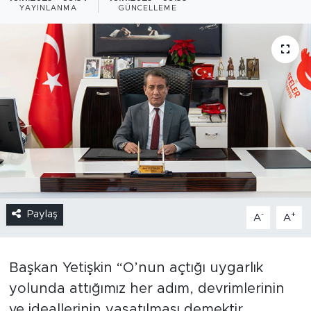
YAYINLANMA
GÜNCELLEME
Paylaş
-
+
A
A
Başkan Yetişkin “O’nun açtığı uygarlık
yolunda attığımız her adım, devrimlerinin
ve ideallerinin yaşatılması demektir.